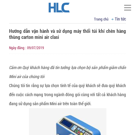
Tin tức
Trang chủ
TÌM KIẾM
Hướng dẫn vận hành và sử dụng máy thổi túi khí chèn hàng
Trang chủ
thùng carton mini air clasi
▼
Giới thiệu
Ngày đăng : 09/07/2019
Đối tác
Thư ngỏ
▼
Cảm ơn Quý khách hàng đã tin tưởng lựa chọn bộ sản phẩm giảm chấn
Tầm nhìn sứ mệnh
Phạm vi cung cấp
Mini air của chúng tôi
▼
▼
Giá trị cốt lõi
Tin tức
Cố định, nâng hạ hàng hóa
Chúng tôi tin rằng sự lựa chọn tinh tế của quý khách sẽ đưa quý khách
▼
Cơ sở vật chất
Dây đai Composite
VCI - chống mài mòn kim loại
Liên hệ
Kỹ thuật đóng gói
đến cuộc cách mạng trong ngành đóng gói cùng với tất cả khách hàng
▼
R&D
Dây cáp vải cẩu hàng
Giấy chống Gỉ VCI
Vật liệu chống ẩm mốc
Tin tức tổng hợp
Email : sales@hlcvn.com
đang sử dụng sản phẩm Mini air trên toàn thế giới.
▼
Chứng chỉ
Dây tăng đơ chằng hàng
Túi nylon chống gỉ CoroVCI®
Gói hút ẩm bentonite clay
Bao bì đóng gói
Hotline : 0913207773
▼
Profile
Dây đai vải chằng hàng
Bột chống gỉ VCI (VCI Powder))
Gói hút ẩm Silica gel
Túi nylon PE chuyên dụng
Thiết bị hỗ trợ đóng gói
Language: