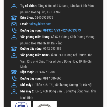
Trụ sở chính:
Tầng 6, tòa nhà Cotana, bán đảo Linh Đàm,
phường Hoàng Liệt, TP. Hà Nội
Điện thoại:
02466533873
Email:
sales@hlcvn.com
Đường dây nóng:
0913207773
-
02466533873
Văn phòng miền Trung:
Số 525 đường Kinh Dương Vương,
phường Hòa Khánh,TP. Đà Nẵng
Đường dây nóng:
0942 653 388
Văn phòng miền Nam:
Số 883/15 Đường Mỹ Phước- Tân
Vạn, Khu phố Châu Thới, phường Đông Hòa, TP Hồ Chí
Minh
Điện thoại:
0274.626.1208
Đường dây nóng:
0917 086 663
Nhà máy 1:
Thôn Kiều Thị, xã Chương Dương, Tp Hà Nội
Nhà máy 2:
Lô D, KCN Đồng Văn II, phường Đồng Văn, tỉnh
Ninh Bình