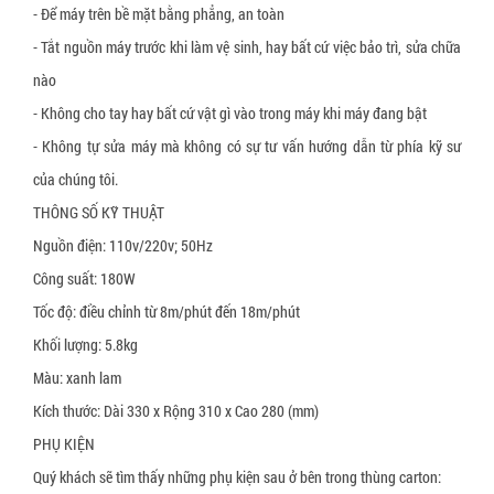
- Để máy trên bề mặt bằng phẳng, an toàn
Dây đai xơ sợi thực vật
- Tắt nguồn máy trước khi làm vệ sinh, hay bất cứ việc bảo trì, sửa chữa
Dây đai giấy
nào
Tấm tổ ong
- Không cho tay hay bất cứ vật gì vào trong máy khi máy đang bật
- Không tự sửa máy mà không có sự tư vấn hướng dẫn từ phía kỹ sư
Thùng carton, hộp carton
của chúng tôi.
Pallet giấy tổ ong
THÔNG SỐ KỸ THUẬT
Thùng quây carton
Nguồn điện: 110v/220v; 50Hz
Vách ngăn thùng carton
Công suất: 180W
Tốc độ: điều chỉnh từ 8m/phút đến 18m/phút
Giấy bóng khí gói hàng
Khối lượng: 5.8kg
Xốp định hình giãn nở
Màu: xanh lam
Kích thước: Dài 330 x Rộng 310 x Cao 280 (mm)
PHỤ KIỆN
Quý khách sẽ tìm thấy những phụ kiện sau ở bên trong thùng carton: