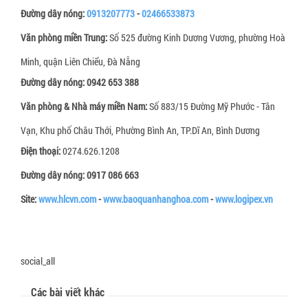
Đường dây nóng:
0913207773
-
02466533873
Văn phòng miền Trung:
Số 525 đường Kinh Dương Vương, phường Hoà
Minh, quận Liên Chiểu, Đà Nẵng
Đường dây nóng:
0942 653 388
Văn phòng & Nhà máy miền Nam:
Số 883/15 Đường Mỹ Phước - Tân
Vạn, Khu phố Châu Thới, Phường Bình An, TP.Dĩ An, Bình Dương
Điện thoại:
0274.626.1208
Đường dây nóng:
0917 086 663
Site:
www.hlcvn.com
-
www.baoquanhanghoa.com
-
www.logipex.vn
social_all
Các bài viết khác