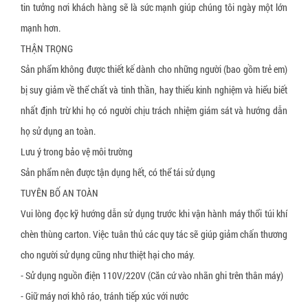
tin tưởng nơi khách hàng sẽ là sức mạnh giúp chúng tôi ngày một lớn
Xốp bóp nổ
Gói hút oxy Newlvye
mạnh hơn.
Slip sheet giấy
Gói hút khí ethylene
THẬN TRỌNG
Slip sheet nhựa trắng
Gói hút CO2
Sản phẩm không được thiết kế dành cho những người (bao gồm trẻ em)
Slip sheet nhựa HDPE
Gói hút ẩm đất sét hoạt tính (activated clay)
bị suy giảm về thể chất và tinh thần, hay thiếu kinh nghiệm và hiểu biết
nhất định trừ khi họ có người chịu trách nhiệm giám sát và hướng dẫn
Nhãn cảnh báo hàng hóa bị nghiêng
Nhôm hoạt tính (Activated Allumina)
họ sử dụng an toàn.
Nhãn cảnh báo hàng hóa bị va đập
Dung dịch chống mốc cho da giày
Lưu ý trong bảo vệ môi trường
Pallet gỗ
Sản phẩm nên được tận dụng hết, có thể tái sử dụng
TUYÊN BỐ AN TOÀN
Pallet nhựa
Vui lòng đọc kỹ hướng dẫn sử dụng trước khi vận hành máy thổi túi khí
Đệm giảm chấn pallet
chèn thùng carton. Việc tuân thủ các quy tác sẽ giúp giảm chấn thương
Khóa đai nhựa
cho người sử dụng cũng như thiệt hại cho máy.
Khóa đai sắt
- Sử dụng nguồn điện 110V/220V (Căn cứ vào nhãn ghi trên thân máy)
- Giữ máy nơi khô ráo, tránh tiếp xúc với nước
Giấy tổ ong bọc hàng