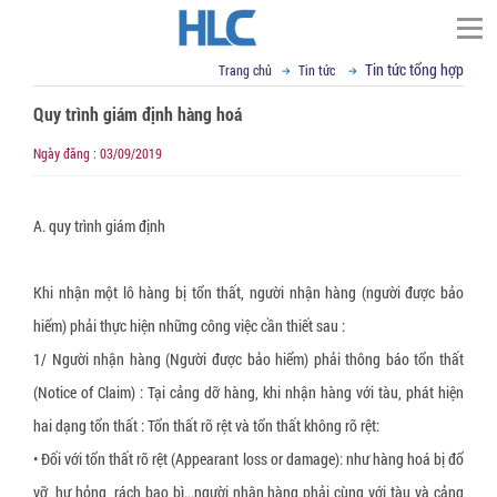
Tin tức tổng hợp
Trang chủ
Tin tức
TÌM KIẾM
Quy trình giám định hàng hoá
Trang chủ
Ngày đăng : 03/09/2019
▼
Giới thiệu
Đối tác
Thư ngỏ
A. quy trình giám định
▼
Tầm nhìn sứ mệnh
Phạm vi cung cấp
▼
▼
Giá trị cốt lõi
Khi nhận một lô hàng bị tổn thất, người nhận hàng (người được bảo
Tin tức
Cố định, nâng hạ hàng hóa
hiểm) phải thực hiện những công việc cần thiết sau :
▼
Cơ sở vật chất
Dây đai Composite
VCI - chống mài mòn kim loại
Liên hệ
Kỹ thuật đóng gói
1/ Người nhận hàng (Người được bảo hiểm) phải thông báo tổn thất
▼
R&D
Dây cáp vải cẩu hàng
Giấy chống Gỉ VCI
Vật liệu chống ẩm mốc
Tin tức tổng hợp
Email : sales@hlcvn.com
(Notice of Claim) : Tại cảng dỡ hàng, khi nhận hàng với tàu, phát hiện
▼
Chứng chỉ
Dây tăng đơ chằng hàng
Túi nylon chống gỉ CoroVCI®
Gói hút ẩm bentonite clay
Bao bì đóng gói
Hotline : 0913207773
hai dạng tổn thất : Tổn thất rõ rệt và tổn thất không rõ rệt:
• Đối với tổn thất rõ rệt (Appearant loss or damage): như hàng hoá bị đổ
▼
Profile
Dây đai vải chằng hàng
Bột chống gỉ VCI (VCI Powder))
Gói hút ẩm Silica gel
Túi nylon PE chuyên dụng
Thiết bị hỗ trợ đóng gói
Language:
vỡ, hư hỏng, rách bao bì...người nhận hàng phải cùng với tàu và cảng