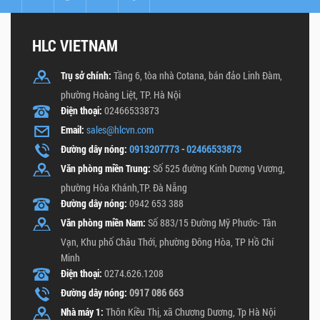
HLC VIETNAM
Trụ sở chính:
Tầng 6, tòa nhà Cotana, bán đảo Linh Đàm,
phường Hoàng Liệt, TP. Hà Nội
Điện thoại:
02466533873
Email:
sales@hlcvn.com
Đường dây nóng:
0913207773
-
02466533873
Văn phòng miền Trung:
Số 525 đường Kinh Dương Vương,
phường Hòa Khánh,TP. Đà Nẵng
Đường dây nóng:
0942 653 388
Văn phòng miền Nam:
Số 883/15 Đường Mỹ Phước- Tân
Vạn, Khu phố Châu Thới, phường Đông Hòa, TP Hồ Chí
Minh
Điện thoại:
0274.626.1208
Đường dây nóng:
0917 086 663
Nhà máy 1:
Thôn Kiều Thị, xã Chương Dương, Tp Hà Nội