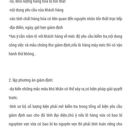
-số, khối lượng hàng hóa bị tổn thất
-nội dung yêu cầu của khách hàng
-các tính chất hàng hóa có liên quan đến nguyên nhân tổn thất trực tiếp
-địa điểm, ngày, giờ hẹn giám định
*lưu ý:cần nắm rõ với khách hàng về mức độ yêu cầu kiểm tra,nội dung
công việc và mẫu chứng thư giám định,nếu là hàng máy móc thì có vận
hành thử không..
2. lập phương án giám định:
-dự kiến những mắc mứu khó khăn có thể xảy ra,có biện pháp giải quyết
trước.
-tính sơ bộ số lượng kiện phải mở kiểm tra trong tổng số kiện yêu cầu
giám định sao cho đủ tính đại diện,chú ý nếu lô hàng vừa có bao bì
nguy6en vẹn vừa có bao bì ko nguyên vẹn thì phải tính toán riêng cho