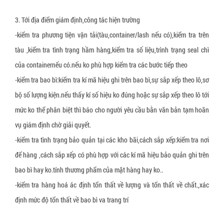
3. Tới địa điểm giám định,công tác hiện trường
-kiểm tra phương tiện vận tải(tàu,container/lash nếu có),kiểm tra trên
tàu ,kiểm tra tình trạng hầm hàng,kiểm tra số liệu,trình trạng seal chì
của containernếu có.nếu ko phù hợp kiểm tra các bước tiếp theo
-kiểm tra bao bì:kiểm tra kí mã hiệu ghi trên bao bì,sự sắp xếp theo lô,sơ
bộ số lượng kiện.nếu thấy kí số hiệu ko đúng hoặc sự sắp xếp theo lô tới
mức ko thể phân biệt thì báo cho người yêu cầu bằn văn bản tạm hoãn
vụ giám định chờ giải quyết.
-kiểm tra tình trạng bảo quản tại các kho bãi,cách sắp xếp:kiểm tra nơi
để hàng ,cách sắp xếp có phù hợp với các kí mã hiệu bảo quản ghi trên
bao bì hay ko.tính thương phẩm của mặt hàng hay ko..
-kiểm tra hàng hoá ác định tổn thất về lượng và tổn thất về chất.,xác
định mức độ tổn thất về bao bì va trang trí