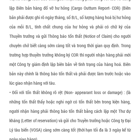
▼
Dây đai nhựa PET
Dầu chống gỉ
Lọ hút ẩm silica gel canister
Màng chít, màng PE
Máy thổi túi khí chèn thùng carton
Thiết bị vật tư xếp dỡ, nâng hạ
lập Biên bản hàng đổ vỡ hư hỏng (Cargo Outturn Report- COR) (Biên
Dây đai nhựa PP
Viên nén chống gỉ sét
Gói hút ẩm silica gel chỉ thị màu
Túi xốp PE foam
Thiết bị đóng đai
Xe nâng tay thấp 3 tấn càng hẹp
bản phải được ghi rõ ngày tháng, số B/L, số lượng hàng hoá bị hư hỏng
Dây chun quấn pallet
Bộ khuếch tán chống gỉ (VCI Emitter)
Túi chống ẩm Container
Phụ liệu đóng gói sản phẩm may mặc
Máy in
Xe nâng tay thấp 3 tấn càng rộng
của mỗi B/L, tính chất chung của hư hỏng và phải có chữ ký của
Thuyền trưởng và gửi Thông báo tổn thất (Notice of Claim) cho người
Dây chằng hàng khóa cam
Gói hút ẩm Nano
Khay nhựa định hình
Máy cắt băng keo
Xe nâng mặt bàn 350 kg
chuyên chở biết càng sớm càng tốt và trong thời gian quy định. Trong
Dây cáp vải tròn
Gói bột chống ẩm 300%
Decal Void Open
Máy quấn màng pallet
Xe nâng mặt bàn 500 kg
trường hợp thuyền trưởng không ký COR thì người nhận hàng phải mời
Dây đai thép
Màng chống mốc PE sheet
Băng dính bảo vệ bề mặt
Máy tạo giấy chèn hàng
Xe nâng mặt bàn 800 kg
một Công ty giám định lập biên bản về tình trạng của hàng hoá. Biên
Bọ kẹp dây đai composite
Miếng chống mốc công nghệ sinh học
Băng dính công nghiệp
Thiết bị đóng gói khác
bản này chính là thông báo tổn thất và phải được làm trước hoặc vào
Xe đẩy hàng 1 tầng sàn nhựa
lúc giao nhận hàng với tàu.
Túi khí chèn hàng container
Miếng chống nấm mốc LDPE
Túi nhôm chống tĩnh điện ESD
• Đối với tổn thất không rõ rệt (Non- appearant loss or damage) : (là
Túi khí chèn lót thùng carton
Miếng chỉ thị độ ẩm
Túi bóng khí ESD
những tổn thất thấy hoặc nghi ngờ có tổn thất bên trong kiện hàng,
Túi đệm khí chống va đập hàng hóa
Giấy chống ẩm
Băng dính chống tĩnh điện ESD
người nhận hàng phải thông báo tổn thất bằng cách lập một Thư dự
kháng (Letter of reservation) và gửi cho Truyền trưởng hoặc Công ty Đại
Giấy chèn lót hàng
Giấy chống mốc đóng gói hàng da giày
Xốp định hình PE foam
Lý tàu biển (VOSA) càng sớm càng tốt (thời hạn tối đa là 3 ngày kể từ
Thanh nẹp góc giấy
Gói hút oxy O2
ngày giao hàng)