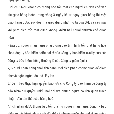
Xốp bóp nổ
Gói hút oxy Newlvye
(Ghi chú: Nếu không có thông báo tổn thất cho người chuyên chở vào
Slip sheet giấy
Gói hút khí ethylene
lúc giao hàng hoặc trong vòng 3 ngày kể từ ngày giao hàng thì việc
giao hàng được suy đoán là giao đúng như mô tả của B/L và sau này
Slip sheet nhựa trắng
Gói hút CO2
khi phát hiện tổn thất cũng không khiếu nại người chuyên chở được
Slip sheet nhựa HDPE
Gói hút ẩm đất sét hoạt tính (activated clay)
nữa)
Nhãn cảnh báo hàng hóa bị nghiêng
Nhôm hoạt tính (Activated Allumina)
• Sau đó, người nhận hàng phải thông báo tình hình tổn thất hàng hoá
Nhãn cảnh báo hàng hóa bị va đập
Dung dịch chống mốc cho da giày
cho Công ty bảo hiểm hoặc đại lý của Công ty bảo hiểm (Đại lý của các
Công ty bảo hiểm thông thường là các Công ty giám định)
Pallet gỗ
2/ Người nhận hàng phải tiến hành mọi biện pháp có thể được để giảm
Pallet nhựa
nhẹ và ngăn ngừa tổn thất lây lan.
Đệm giảm chấn pallet
3/ Đảm bảo thực hiện quyền bảo lưu cho Công ty bảo hiểm để Công ty
Khóa đai nhựa
bảo hiểm giữ quyền khiếu nại đối với những người có liên quan trách
nhiệm đến tổn thất của hàng hoá.
Khóa đai sắt
4/ Khi nhận được thông báo tổn thất từ người nhận hàng, Công ty bảo
Giấy tổ ong bọc hàng
hiểm tự tiến hành giám định tổn thất hoặc uỷ quyền cho đại lý của mình