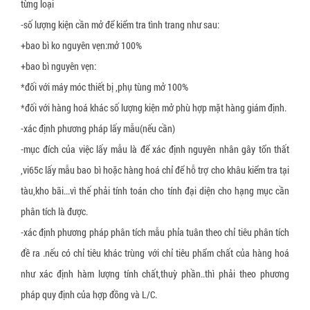
từng loại
-số lượng kiện cần mở để kiểm tra tình trang như sau:
+bao bì ko nguyên vẹn:mở 100%
+bao bì nguyên vẹn:
*đối với máy móc thiết bị ,phụ tùng mở 100%
*đối với hàng hoá khác số lượng kiện mở phù hợp mặt hàng giám định.
-xác định phương pháp lấy mẫu(nếu cần)
-mục đích của việc lấy mẫu là để xác định nguyên nhân gây tổn thất
,vi65c lấy mẫu bao bì hoặc hàng hoá chỉ để hỗ trợ cho khâu kiểm tra tại
tàu,kho bãi...vì thế phải tính toán cho tính đại diện cho hạng mục cần
phân tích là được.
-xác định phương pháp phân tích mẫu phỉa tuân theo chỉ tiêu phân tích
đề ra .nếu có chỉ tiêu khác trùng với chỉ tiêu phẩm chất của hàng hoá
như xác định hàm lượng tính chất,thuỳ phần..thì phải theo phương
pháp quy định của hợp đồng và L/C.