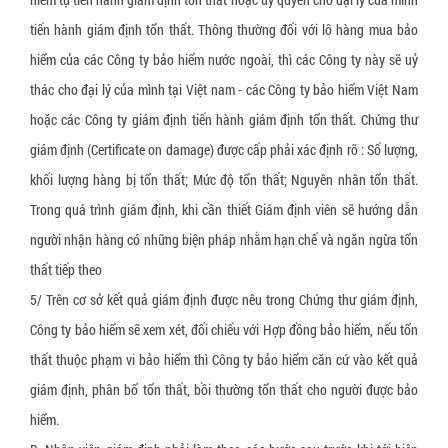
Dây đai xơ sợi thực vật
tiến hành giám định tổn thất. Thông thường đối với lô hàng mua bảo
hiểm của các Công ty bảo hiểm nước ngoài, thì các Công ty này sẽ uỷ
Dây đai giấy
thác cho đại lý của mình tại Việt nam - các Công ty bảo hiểm Việt Nam
Tấm tổ ong
hoặc các Công ty giám định tiến hành giám định tổn thất. Chứng thư
Thùng carton, hộp carton
giám định (Certificate on damage) được cấp phải xác định rõ : Số lượng,
Pallet giấy tổ ong
khối lượng hàng bị tổn thất; Mức độ tổn thất; Nguyên nhân tổn thất.
Trong quá trình giám định, khi cần thiết Giám định viên sẽ hướng dẫn
Thùng quây carton
người nhận hàng có những biện pháp nhằm hạn chế và ngăn ngừa tổn
Vách ngăn thùng carton
thất tiếp theo
Giấy bóng khí gói hàng
5/ Trên cơ sở kết quả giám định được nêu trong Chứng thư giám định,
Xốp định hình giãn nở
Công ty bảo hiểm sẽ xem xét, đối chiếu với Hợp đồng bảo hiểm, nếu tổn
thất thuộc phạm vi bảo hiểm thì Công ty bảo hiểm căn cứ vào kết quả
giám định, phân bổ tổn thất, bồi thường tổn thất cho người được bảo
hiểm.