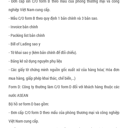
- Đơn cấp xin C/O form B theo mẩu của phòng thương mại và công
nghiệp Việt Nam cung cấp.
- Mẫu C/O form B theo quy định 1 bản chính và 3 bản sao.
- Invoice bản chính
- Packing list bản chính
- Bill of Lading sao y
- Tờ khai sao y (kèm bản chính để đối chiếu).
- Bảng kê sử dụng nguyên phụ liệu
- Các giấy tờ chứng minh nguồn gốc xuất xứ của hàng hóa( Hóa đơn
mua hàng, giấp phép khai thác, chế biến,…)
Form D: Công ty thường làm C/O form D đối với khách hàng thuộc các
nước ASEAN
Bộ hồ sơ form D bao gồm:
- Đơn cấp C/O form D theo mẩu của phòng thương mại và công nghiệp
Việt Nam cung cấp.