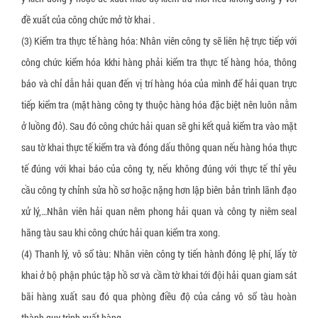
Xốp bóp nổ
Gói hút oxy Newlvye
đề xuất của công chức mở tờ khai .
Slip sheet giấy
Gói hút khí ethylene
(3) Kiểm tra thực tế hàng hóa: Nhân viên công ty sẽ liên hệ trực tiếp với
công chức kiểm hóa kkhi hàng phải kiểm tra thực tế hàng hóa, thông
Slip sheet nhựa trắng
Gói hút CO2
báo và chỉ dẫn hải quan đến vị trí hàng hóa của mình để hải quan trực
Slip sheet nhựa HDPE
Gói hút ẩm đất sét hoạt tính (activated clay)
tiếp kiểm tra (mặt hàng công ty thuộc hàng hóa đặc biệt nên luôn nằm
Nhãn cảnh báo hàng hóa bị nghiêng
Nhôm hoạt tính (Activated Allumina)
ở luồng đỏ). Sau đó công chức hải quan sẽ ghi kết quả kiểm tra vào mặt
Nhãn cảnh báo hàng hóa bị va đập
Dung dịch chống mốc cho da giày
sau tờ khai thực tế kiểm tra và đóng dấu thông quan nếu hàng hóa thực
tế đúng với khai báo của công ty, nếu không đúng với thực tế thỉ yêu
Pallet gỗ
cầu công ty chỉnh sửa hồ sơ hoặc nặng hơn lập biên bản trình lãnh đạo
Pallet nhựa
xử lý,…Nhân viên hải quan nêm phong hải quan và công ty niêm seal
Đệm giảm chấn pallet
hãng tàu sau khi công chức hải quan kiểm tra xong.
Khóa đai nhựa
(4) Thanh lý, vô sổ tàu: Nhân viên công ty tiến hành đóng lệ phí, lấy tờ
khai ở bộ phận phúc tập hồ sơ và cầm tờ khai tới đội hải quan giam sát
Khóa đai sắt
bãi hàng xuất sau đó qua phòng điều độ của cảng vô sổ tàu hoàn
Giấy tổ ong bọc hàng
thành quy trình xuất hàng.