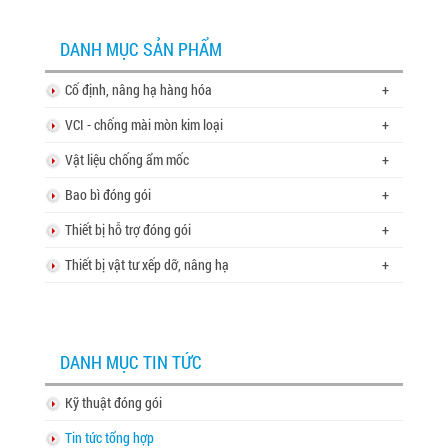
DANH MỤC SẢN PHẨM
Cố định, nâng hạ hàng hóa
+
VCI - chống mài mòn kim loại
+
Vật liệu chống ẩm mốc
+
Bao bì đóng gói
+
Thiết bị hỗ trợ đóng gói
+
Thiết bị vật tư xếp dỡ, nâng hạ
+
DANH MỤC TIN TỨC
Kỹ thuật đóng gói
Tin tức tổng hợp