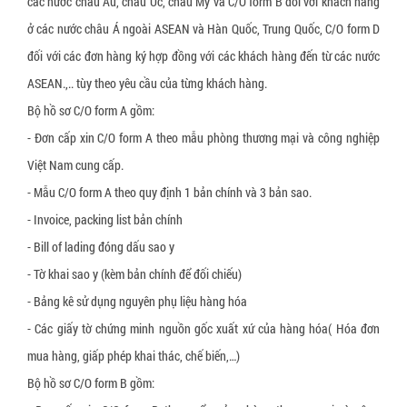
các nước châu Âu, châu Úc, châu Mỹ và C/O form B đối với khách hàng
ở các nước châu Á ngoài ASEAN và Hàn Quốc, Trung Quốc, C/O form D
đối với các đơn hàng ký hợp đồng với các khách hàng đến từ các nước
ASEAN.,.. tùy theo yêu cầu của từng khách hàng.
Bộ hồ sơ C/O form A gồm:
- Đơn cấp xin C/O form A theo mẫu phòng thương mại và công nghiệp
Việt Nam cung cấp.
- Mẫu C/O form A theo quy định 1 bản chính và 3 bản sao.
- Invoice, packing list bản chính
- Bill of lading đóng dấu sao y
- Tờ khai sao y (kèm bản chính để đối chiếu)
- Bảng kê sử dụng nguyên phụ liệu hàng hóa
- Các giấy tờ chứng minh nguồn gốc xuất xứ của hàng hóa( Hóa đơn
mua hàng, giấp phép khai thác, chế biến,…)
Bộ hồ sơ C/O form B gồm: