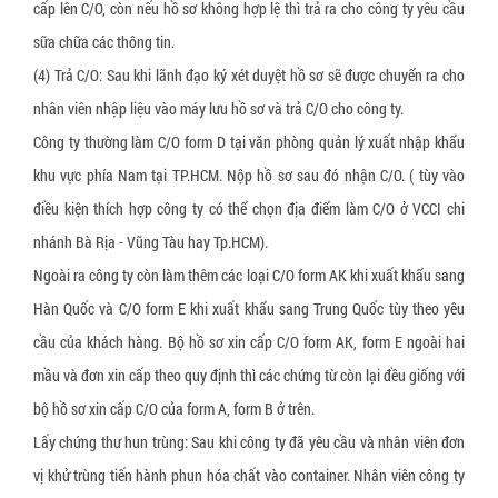
cấp lên C/O, còn nếu hồ sơ không hợp lệ thì trả ra cho công ty yêu cầu
sữa chữa các thông tin.
(4) Trả C/O: Sau khi lãnh đạo ký xét duyệt hồ sơ sẽ được chuyển ra cho
nhân viên nhập liệu vào máy lưu hồ sơ và trả C/O cho công ty.
Công ty thường làm C/O form D tại văn phòng quản lý xuất nhập khẩu
khu vực phía Nam tại TP.HCM. Nộp hồ sơ sau đó nhận C/O. ( tùy vào
điều kiện thích hợp công ty có thể chọn địa điểm làm C/O ở VCCI chi
nhánh Bà Rịa - Vũng Tàu hay Tp.HCM).
Ngoài ra công ty còn làm thêm các loại C/O form AK khi xuất khẩu sang
Hàn Quốc và C/O form E khi xuất khẩu sang Trung Quốc tùy theo yêu
cầu của khách hàng. Bộ hồ sơ xin cấp C/O form AK, form E ngoài hai
mầu và đơn xin cấp theo quy định thì các chứng từ còn lại đều giống với
bộ hồ sơ xin cấp C/O của form A, form B ở trên.
Lấy chứng thư hun trùng: Sau khi công ty đã yêu cầu và nhân viên đơn
vị khử trùng tiến hành phun hóa chất vào container. Nhân viên công ty