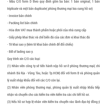
- Mẫu C/O form D theo quy đinh gồm ba bản: 1 bản original, 1 bản
triplicate và một bản duplicate( phòng thương mại lưu cung hồ sơ)
- Invoice bản chính
- Packing list bản chính
- Hóa đơn VAT mua thành phẩm hoặc phôi của nhà cung cấp
- Giấy phép khai thác và chế biến đá của các đơn vị khai thác đá
- Tờ khai sao y (kèm tờ khai bản chính để đối chiếu)
- Bill of lading sao y.
Quy trình xin C/O các loại:
(1) Nhân viên công ty sẽ tiến hành nộp hồ sơ ở phòng thương mại( chi
nhánh Bà Rịa - Vũng Tàu, hoặc Tp.HCM) đối với form B và phòng quản
lý xuất nhập khẩu đối với các C/O còn lại.
(2) Nhân viên phòng thương mại, phòng quản lý xuất nhập khẩu tiếp
nhận và chuyển cho các kiểm tra viên kiểm tra các chi tiết hồ sơ.
(3) Nếu hồ sơ hợp lệ nhân viên kiểm tra chuyển vào lãnh đạo ký đồng ý