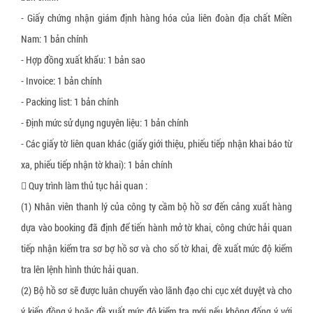
▼
Dây đai nhựa PET
Dầu chống gỉ
Lọ hút ẩm silica gel canister
Màng chít, màng PE
Máy thổi túi khí chèn thùng carton
Thiết bị vật tư xếp dỡ, nâng hạ
- Giấy chứng nhận giám định hàng hóa của liên đoàn địa chất Miền
Dây đai nhựa PP
Viên nén chống gỉ sét
Gói hút ẩm silica gel chỉ thị màu
Túi xốp PE foam
Thiết bị đóng đai
Xe nâng tay thấp 3 tấn càng hẹp
Nam: 1 bản chính
Dây chun quấn pallet
Bộ khuếch tán chống gỉ (VCI Emitter)
Túi chống ẩm Container
Phụ liệu đóng gói sản phẩm may mặc
Máy in
Xe nâng tay thấp 3 tấn càng rộng
- Hợp đồng xuất khẩu: 1 bản sao
- Invoice: 1 bản chính
Dây chằng hàng khóa cam
Gói hút ẩm Nano
Khay nhựa định hình
Máy cắt băng keo
Xe nâng mặt bàn 350 kg
- Packing list: 1 bản chính
Dây cáp vải tròn
Gói bột chống ẩm 300%
Decal Void Open
Máy quấn màng pallet
Xe nâng mặt bàn 500 kg
- Định mức sử dụng nguyên liệu: 1 bản chính
Dây đai thép
Màng chống mốc PE sheet
Băng dính bảo vệ bề mặt
Máy tạo giấy chèn hàng
Xe nâng mặt bàn 800 kg
- Các giấy tờ liên quan khác (giấy giới thiệu, phiếu tiếp nhận khai báo từ
Bọ kẹp dây đai composite
Miếng chống mốc công nghệ sinh học
Băng dính công nghiệp
Thiết bị đóng gói khác
xa, phiếu tiếp nhận tờ khai): 1 bản chính
Xe đẩy hàng 1 tầng sàn nhựa
 Quy trình làm thủ tục hải quan :
Túi khí chèn hàng container
Miếng chống nấm mốc LDPE
Túi nhôm chống tĩnh điện ESD
(1) Nhân viên thanh lý của công ty cầm bộ hồ sơ đến cảng xuất hàng
Túi khí chèn lót thùng carton
Miếng chỉ thị độ ẩm
Túi bóng khí ESD
dựa vào booking đã định để tiến hành mở tờ khai, công chức hải quan
Túi đệm khí chống va đập hàng hóa
Giấy chống ẩm
Băng dính chống tĩnh điện ESD
tiếp nhận kiểm tra sơ bợ hồ sơ và cho số tờ khai, đề xuất mức độ kiểm
tra lên lệnh hình thức hải quan.
Giấy chèn lót hàng
Giấy chống mốc đóng gói hàng da giày
Xốp định hình PE foam
(2) Bộ hồ sơ sẽ được luân chuyển vào lãnh đạo chi cục xét duyệt và cho
Thanh nẹp góc giấy
Gói hút oxy O2
ý kiến đồng ý hoặc đề xuất mức độ kiểm tra mới nếu không đống ý với