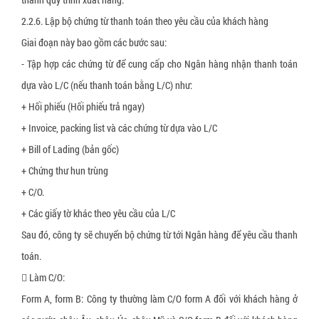
Dây đai xơ sợi thực vật
2.2.6. Lập bộ chứng từ thanh toán theo yêu cầu của khách hàng
Giai đoạn này bao gồm các bước sau:
Dây đai giấy
- Tập hợp các chứng từ để cung cấp cho Ngân hàng nhận thanh toán
Tấm tổ ong
dựa vào L/C (nếu thanh toán bằng L/C) như:
Thùng carton, hộp carton
+ Hối phiếu (Hối phiếu trả ngay)
Pallet giấy tổ ong
+ Invoice, packing list và các chứng từ dựa vào L/C
+ Bill of Lading (bản gốc)
Thùng quây carton
+ Chứng thư hun trùng
Vách ngăn thùng carton
+ C/O.
Giấy bóng khí gói hàng
+ Các giấy tờ khác theo yêu cầu của L/C
Xốp định hình giãn nở
Sau đó, công ty sẽ chuyển bộ chứng từ tới Ngân hàng để yêu cầu thanh
toán.
 Làm C/O:
Form A, form B: Công ty thường làm C/O form A đối với khách hàng ở