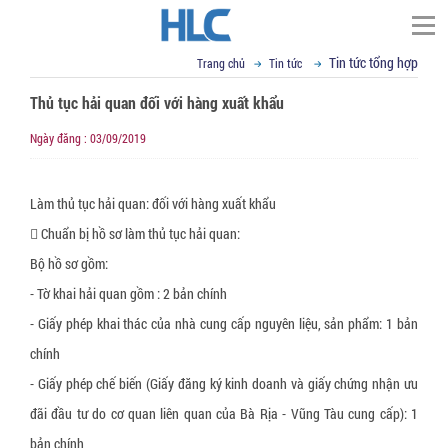
Tin tức tổng hợp
Trang chủ
Tin tức
TÌM KIẾM
Thủ tục hải quan đối với hàng xuất khẩu
Trang chủ
Ngày đăng : 03/09/2019
▼
Giới thiệu
Đối tác
Thư ngỏ
Làm thủ tục hải quan: đối với hàng xuất khẩu
▼
Tầm nhìn sứ mệnh
Phạm vi cung cấp
 Chuẩn bị hồ sơ làm thủ tục hải quan:
▼
▼
Giá trị cốt lõi
Bộ hồ sơ gồm:
Tin tức
Cố định, nâng hạ hàng hóa
- Tờ khai hải quan gồm : 2 bản chính
▼
Cơ sở vật chất
Dây đai Composite
VCI - chống mài mòn kim loại
Liên hệ
Kỹ thuật đóng gói
- Giấy phép khai thác của nhà cung cấp nguyên liệu, sản phẩm: 1 bản
▼
R&D
Dây cáp vải cẩu hàng
Giấy chống Gỉ VCI
Vật liệu chống ẩm mốc
Tin tức tổng hợp
Email : sales@hlcvn.com
chính
▼
Chứng chỉ
Dây tăng đơ chằng hàng
Túi nylon chống gỉ CoroVCI®
Gói hút ẩm bentonite clay
Bao bì đóng gói
Hotline : 0913207773
- Giấy phép chế biến (Giấy đăng ký kinh doanh và giấy chứng nhận ưu
đãi đầu tư do cơ quan liên quan của Bà Rịa - Vũng Tàu cung cấp): 1
▼
Profile
Dây đai vải chằng hàng
Bột chống gỉ VCI (VCI Powder))
Gói hút ẩm Silica gel
Túi nylon PE chuyên dụng
Thiết bị hỗ trợ đóng gói
Language:
bản chính