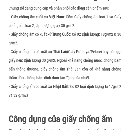
Xốp bóp nổ
Gói hút oxy Newlvye
Chúng tôi đang cung cấp và phân phối các dòng sản phẩm sau:
Slip sheet giấy
Gói hút khí ethylene
- Giấy chống ẩm xuất xứ
Việt Nam
: Gồm Giấy chống ẩm loại 1 và Giấy
chống ẩm loại 2, định lượng giấy 30 g/m2.
Slip sheet nhựa trắng
Gói hút CO2
- Giấy chống ẩm có xuất xứ
Trung Quốc
: Có 02 Định lượng: 18g/m2 & 30
Slip sheet nhựa HDPE
Gói hút ẩm đất sét hoạt tính (activated clay)
g/m2.
Nhãn cảnh báo hàng hóa bị nghiêng
Nhôm hoạt tính (Activated Allumina)
- Giấy chống ẩm có xuất xứ
Thái Lan
(Giấy Pơ Luya/Pelure) hay còn gọi
Nhãn cảnh báo hàng hóa bị va đập
Dung dịch chống mốc cho da giày
giấy nến: Định lượng 30 g/m2. Ngoài khả năng chống nước, chống bám
bẩn thông thường, giấy chống ẩm Thái Lan còn có khả năng chống
Pallet gỗ
thấm dầu, chống bám dính dưới tác động của nhiệt.
Pallet nhựa
- Giấy chống ẩm có xuất xứ
Nhật Bản
: Có 02 loại định lượng là 17g/m2
Đệm giảm chấn pallet
và 32 g/m2)
Khóa đai nhựa
Khóa đai sắt
Công dụng của giấy chống ẩm
Giấy tổ ong bọc hàng