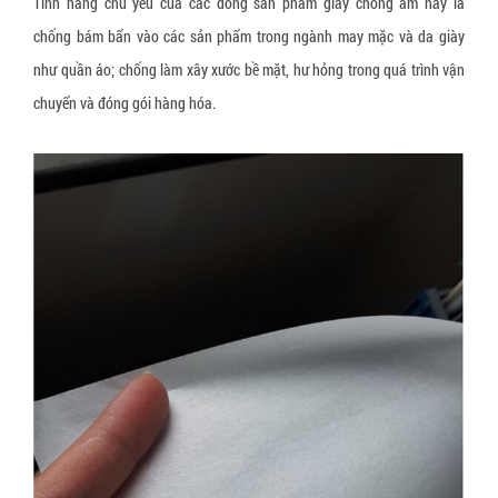
Tính năng chủ yếu của các dòng sản phẩm giấy chống ẩm này là
Dây đai xơ sợi thực vật
chống bám bẩn vào các sản phẩm trong ngành may mặc và da giày
Dây đai giấy
như quần áo; chống làm xây xước bề mặt, hư hỏng trong quá trình vận
chuyển và đóng gói hàng hóa.
Tấm tổ ong
Thùng carton, hộp carton
Pallet giấy tổ ong
Thùng quây carton
Vách ngăn thùng carton
Giấy bóng khí gói hàng
Xốp định hình giãn nở