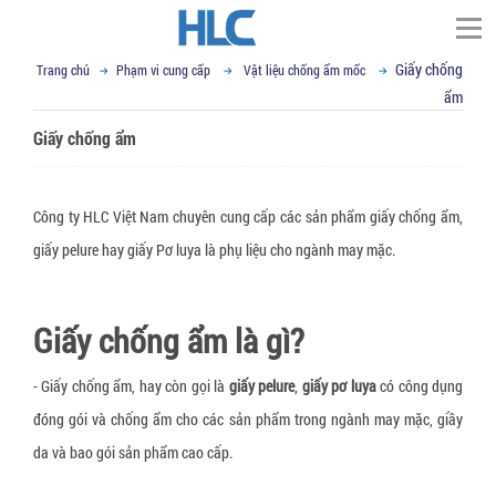
Giấy chống
Trang chủ
Phạm vi cung cấp
Vật liệu chống ẩm mốc
TÌM KIẾM
ẩm
Trang chủ
Giấy chống ẩm
▼
Giới thiệu
Đối tác
Thư ngỏ
Công ty HLC Việt Nam chuyên cung cấp các sản phẩm giấy chống ẩm,
▼
Tầm nhìn sứ mệnh
Phạm vi cung cấp
giấy pelure hay giấy Pơ luya là phụ liệu cho ngành may mặc.
▼
▼
Giá trị cốt lõi
Tin tức
Cố định, nâng hạ hàng hóa
Giấy chống ẩm là gì?
▼
Cơ sở vật chất
Dây đai Composite
VCI - chống mài mòn kim loại
Liên hệ
Kỹ thuật đóng gói
▼
R&D
Dây cáp vải cẩu hàng
Giấy chống Gỉ VCI
Vật liệu chống ẩm mốc
Tin tức tổng hợp
Email : sales@hlcvn.com
- Giấy chống ẩm, hay còn gọi là
giấy pelure
,
giấy pơ luya
có công dụng
▼
Chứng chỉ
đóng gói và chống ẩm cho các sản phẩm trong ngành may mặc, giầy
Dây tăng đơ chằng hàng
Túi nylon chống gỉ CoroVCI®
Gói hút ẩm bentonite clay
Bao bì đóng gói
Hotline : 0913207773
da và bao gói sản phẩm cao cấp.
▼
Profile
Dây đai vải chằng hàng
Bột chống gỉ VCI (VCI Powder))
Gói hút ẩm Silica gel
Túi nylon PE chuyên dụng
Thiết bị hỗ trợ đóng gói
Language: