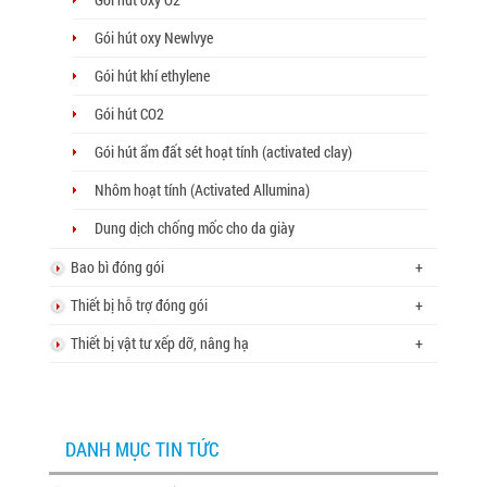
Gói hút oxy Newlvye
Gói hút khí ethylene
Gói hút CO2
Gói hút ẩm đất sét hoạt tính (activated clay)
Nhôm hoạt tính (Activated Allumina)
Dung dịch chống mốc cho da giày
Bao bì đóng gói
+
Thiết bị hỗ trợ đóng gói
+
Thiết bị vật tư xếp dỡ, nâng hạ
+
DANH MỤC TIN TỨC