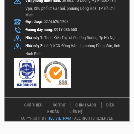
Văn phòng miền Nam:
Số 883/15 Đường Mỹ Phước- Tân
Vạn, Khu phố Châu Thới, phường Đông Hòa, TP Hồ Chí
Minh
Điện thoại:
0274.626.1208
Đường dây nóng:
0917 086 663
Nhà máy 1:
Thôn Kiều Thị, xã Chương Dương, Tp Hà Nội
Nhà máy 2:
Lô D, KCN Đồng Văn II, phường Đồng Văn, tỉnh
Ninh Bình
GIỚI THIỆU
HỖ TRỢ
CHÍNH SÁCH
ĐIỀU
KHOẢN
LIÊN HỆ
COPYRIGHT BY
HLC VIETNAM
- ALL RIGHTS RESERVED