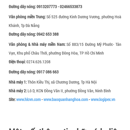
Đường dây nóng:
0913207773 - 02466533873
Văn phòng miền Trung:
Số 525 đường Kinh Dương Vương, phường Hoà
Khánh, Tp Đà Nẵng
Đường dây nóng:
0942 653 388
Văn phòng & Nhà máy miền Nam:
Số 883/15 Đường Mỹ Phước- Tân
Vạn, Khu phố Châu Thới, phường Đông Hòa, TP Hồ Chí Minh
Điện thoại:
0274.626.1208
Đường dây nóng:
0917 086 663
Nhà máy 1:
Thôn Kiều Thị, xã Chương Dương, Tp Hà Nội
Nhà máy 2:
Lô D, KCN Đồng Văn II, phường Đồng Văn, Ninh Bình
Site:
www.hlcvn.com
-
www.baoquanhanghoa.com
-
www.logipex.vn