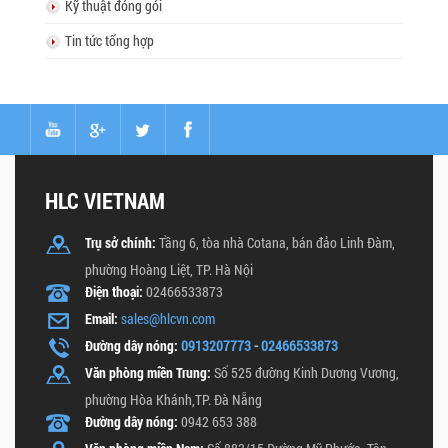
Kỹ thuật đóng gói
Tin tức tổng hợp
HLC VIETNAM
Trụ sở chính:
Tầng 6, tòa nhà Cotana, bán đảo Linh Đàm,
phường Hoàng Liệt, TP. Hà Nội
Điện thoại:
02466533873
Email:
sales@hlcvn.com
Đường dây nóng:
0913207773
-
02466533873
Văn phòng miền Trung:
Số 525 đường Kinh Dương Vương,
phường Hòa Khánh,TP. Đà Nẵng
Đường dây nóng:
0942 653 388