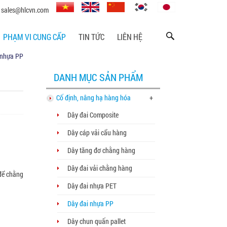
sales@hlcvn.com
PHẠM VI CUNG CẤP
TIN TỨC
LIÊN HỆ
 nhựa PP
DANH MỤC SẢN PHẨM
Cố định, nâng hạ hàng hóa
+
Dây đai Composite
Dây cáp vải cẩu hàng
Dây tăng đơ chằng hàng
Dây đai vải chằng hàng
 để chằng
Dây đai nhựa PET
Dây đai nhựa PP
Dây chun quấn pallet