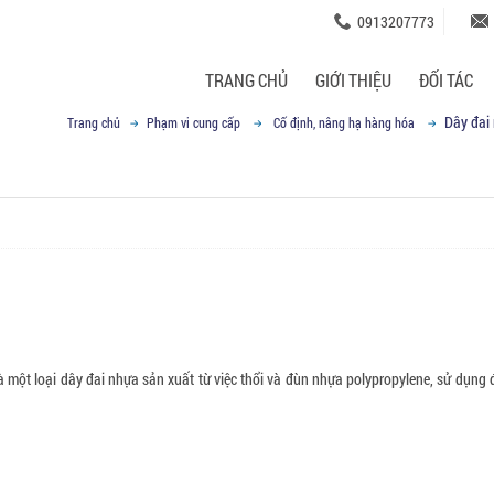
0913207773
TRANG CHỦ
GIỚI THIỆU
ĐỐI TÁC
Dây đai
Trang chủ
Phạm vi cung cấp
Cố định, nâng hạ hàng hóa
à một loại dây đai nhựa sản xuất từ việc thổi và đùn nhựa polypropylene, sử dụng