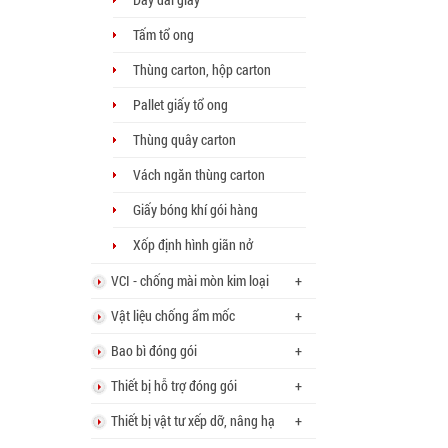
Tấm tổ ong
Thùng carton, hộp carton
Pallet giấy tổ ong
Thùng quây carton
Vách ngăn thùng carton
Giấy bóng khí gói hàng
Xốp định hình giãn nở
VCI - chống mài mòn kim loại
+
Vật liệu chống ẩm mốc
+
Bao bì đóng gói
+
Thiết bị hỗ trợ đóng gói
+
Thiết bị vật tư xếp dỡ, nâng hạ
+