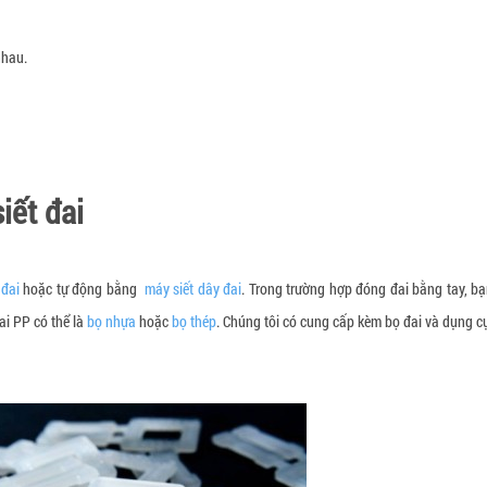
nhau.
iết đai
 đai
hoặc tự động bằng
máy siết dây đai
. Trong trường hợp đóng đai bằng tay, b
đai PP có thể là
bọ nhựa
hoặc
bọ thép
. Chúng tôi có cung cấp kèm bọ đai và dụng cụ