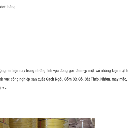
khách hàng
ộng rãi hiện nay trong những lĩnh vực đóng gói, đai nẹp một vài những kiện mặt 
ĩnh vực công nghiệp sản xụất
Gạch Ngói, Gốm Sứ, Gỗ, Sắt Thép, Nhôm, may mặc,
g
.v.v.