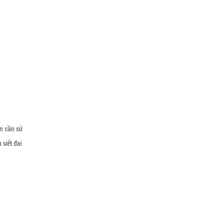
ạn cần sử
 siết đai