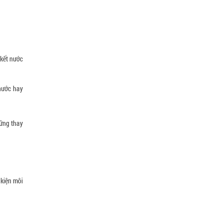
 kết nước
 nước hay
hững thay
 kiện môi