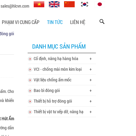
sales@hlcvn.com
PHẠM VI CUNG CẤP
TIN TỨC
LIÊN HỆ
 đóng gói
DANH MỤC SẢN PHẨM
Cố định, nâng hạ hàng hóa
+
VCI - chống mài mòn kim loại
+
Vật liệu chống ẩm mốc
+
Bao bì đóng gói
+
phẩm. Cho
và khiến
Thiết bị hỗ trợ đóng gói
+
Thiết bị vật tư xếp dỡ, nâng hạ
+
t Hút Ẩm
ướng dẫn