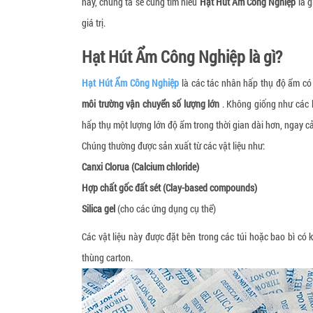
này, chúng ta sẽ cùng tìm hiểu
Hạt Hút Ẩm Công Nghiệp
là g
giá trị.
Hạt Hút Ẩm Công Nghiệp là gì?
Hạt Hút Ẩm Công Nghiệp
là các tác nhân hấp thụ độ ẩm c
môi trường vận chuyển số lượng lớn
. Không giống như các l
hấp thụ một lượng lớn độ ẩm trong thời gian dài hơn, ngay cả
Chúng thường được sản xuất từ các vật liệu như:
Canxi Clorua (Calcium chloride)
Hợp chất gốc đất sét (Clay-based compounds)
Silica gel
(cho các ứng dụng cụ thể)
Các vật liệu này được đặt bên trong các túi hoặc bao bì có
thùng carton.