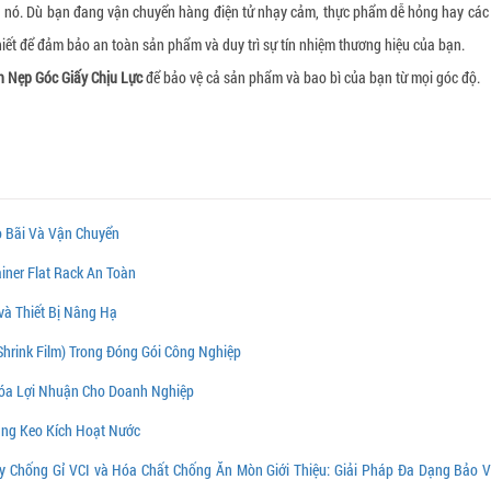
ủa nó. Dù bạn đang vận chuyển hàng điện tử nhạy cảm, thực phẩm dễ hỏng hay các
hiết để đảm bảo an toàn sản phẩm và duy trì sự tín nhiệm thương hiệu của bạn.
 Nẹp Góc Giấy Chịu Lực
để bảo vệ cả sản phẩm và bao bì của bạn từ mọi góc độ.
ho Bãi Và Vận Chuyển
iner Flat Rack An Toàn
và Thiết Bị Nâng Hạ
Shrink Film) Trong Đóng Gói Công Nghiệp
Hóa Lợi Nhuận Cho Doanh Nghiệp
ăng Keo Kích Hoạt Nước
y Chống Gỉ VCI và Hóa Chất Chống Ăn Mòn Giới Thiệu: Giải Pháp Đa Dạng Bảo 