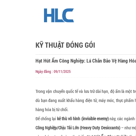
KỸ THUẬT ĐÓNG GÓI
Hạt Hút Ẩm Công Nghiệp: Lá Chắn Bảo Vệ Hàng Hóa
Ngày đăng : 09/11/2025
Trong vận chuyển quốc tế và lưu trữ dài hạn, độ ẩm là một 
dù bạn đang xuất khẩu hàng điện tử, máy móc, thực phẩm h
hàng hóa bị từ chối.
Để chống lại
kẻ thù vô hình (invisible enemy)
này, các ngành c
Công Nghiệp/Chịu Tải Lớn (Heavy Duty Desiccants)
– như một