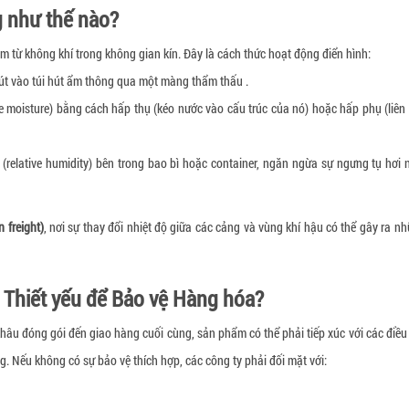
 như thế nào?
từ không khí trong không gian kín. Đây là cách thức hoạt động điển hình:
út vào túi hút ẩm thông qua một màng thẩm thấu .
e moisture) bằng cách hấp thụ (kéo nước vào cấu trúc của nó) hoặc hấp phụ (liên
(relative humidity) bên trong bao bì hoặc container, ngăn ngừa sự ngưng tụ hơi
 freight)
, nơi sự thay đổi nhiệt độ giữa các cảng và vùng khí hậu có thể gây ra n
 Thiết yếu để Bảo vệ Hàng hóa?
hâu đóng gói đến giao hàng cuối cùng, sản phẩm có thể phải tiếp xúc với các điều
 Nếu không có sự bảo vệ thích hợp, các công ty phải đối mặt với: