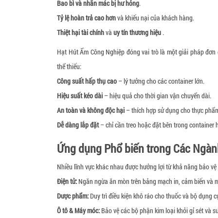
Bao bì và nhãn mác bị hư hỏng
.
Tỷ lệ hoàn trả cao hơn
và khiếu nại của khách hàng.
Thiệt hại tài chính
và
uy tín thương hiệu
.
Hạt Hút Ẩm Công Nghiệp đóng vai trò là một giải pháp đơn g
thể thiếu:
Công suất hấp thụ cao
– lý tưởng cho các container lớn.
Hiệu suất kéo dài
– hiệu quả cho thời gian vận chuyển dài.
An toàn và không độc hại
– thích hợp sử dụng cho thực phẩm,
Dễ dàng lắp đặt
– chỉ cần treo hoặc đặt bên trong container 
Ứng dụng Phổ biến trong Các Ngà
Nhiều lĩnh vực khác nhau được hưởng lợi từ khả năng bảo vệ
Điện tử:
Ngăn ngừa ăn mòn trên bảng mạch in, cảm biến và m
Dược phẩm:
Duy trì điều kiện khô ráo cho thuốc và bộ dụng 
Ô tô & Máy móc:
Bảo vệ các bộ phận kim loại khỏi gỉ sét và s