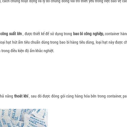
ì, cách chúng hoạt động và lý do chúng đóng vai trò thiết yếu trong việc bảo vệ cá
ó
công suất lớn
, được thiết kế để sử dụng trong
bao bì công nghiệp,
container hàn
oại hạt hút ẩm tiêu chuẩn dùng trong bao bì hàng tiêu dùng, loại hạt này được c
 trong điều kiện độ ẩm khắc nghiệt.
 khả năng
thoát khí
, sau đó được đóng gói cùng hàng hóa bên trong container, pa