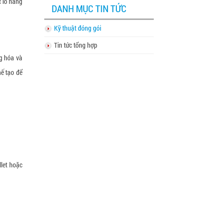
c lô hàng
DANH MỤC TIN TỨC
Kỹ thuật đóng gói
Tin tức tổng hợp
g hóa và
hế tạo để
llet hoặc