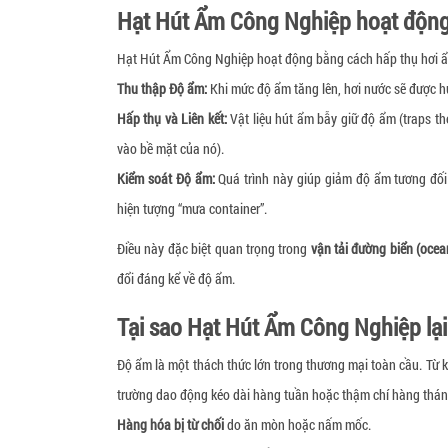
Hạt Hút Ẩm Công Nghiệp hoạt động
Hạt Hút Ẩm Công Nghiệp hoạt động bằng cách hấp thụ hơi ẩm 
Thu thập Độ ẩm:
Khi mức độ ẩm tăng lên, hơi nước sẽ được h
Hấp thụ và Liên kết:
Vật liệu hút ẩm bẫy giữ độ ẩm (traps th
vào bề mặt của nó).
Kiểm soát Độ ẩm:
Quá trình này giúp giảm độ ẩm tương đối 
hiện tượng “mưa container”.
Điều này đặc biệt quan trọng trong
vận tải đường biển (ocean
đổi đáng kể về độ ẩm.
Tại sao Hạt Hút Ẩm Công Nghiệp lại
Độ ẩm là một thách thức lớn trong thương mại toàn cầu. Từ k
trường dao động kéo dài hàng tuần hoặc thậm chí hàng tháng.
Hàng hóa bị từ chối
do ăn mòn hoặc nấm mốc.