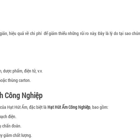
iản, hiệu quả về chi phí để giảm thiểu những rủi ro này. Đây là lý do tại sao ch
 dược phẩm, điện tử, v.v.
hoặc thùng carton.
nh Công Nghiệp
 của Hạt Hút Ẩm, đặc biệt là
Hạt Hút Ẩm Công Nghiệp
, bao gồm:
ạch điện.
cụ chẩn đoán.
uy giảm chất lượng.