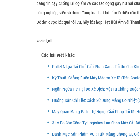
đáng tin cậy chống lại độ ẩm và các tác động gây hư hại c
công nghiệp, việc sử dụng đúng loại hạt hút ẩm là điều cần t
Để đạt được kết quả tối ưu, hãy kết hợp
Hạt Hút Ẩm
với
Thanh
social_all
Các bài viết khác
Pallet Nhựa Tái Chế: Giải Pháp Xanh Tối Ưu Cho K
Kỹ Thuật Chằng Buộc Máy Móc và Xe Tải Trên Conta
Ngăn Ngừa Hư Hại Do Xê Dịch: Vật Tư Chằng Buộc 
Hướng Dẫn Chi Tiết: Cách Sử Dụng Màng Co Nhiệt (
Máy Quấn Màng Pallet Tự Động: Giải Pháp Tối Ưu 
3 Lý Do Các Công Ty Logistics Lựa Chọn Máy Cắt B
Danh Mục Sản Phẩm VCI: Túi/ Màng Chống Gỉ, Giấ