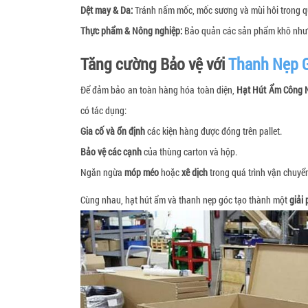
Dệt may & Da:
Tránh nấm mốc, mốc sương và mùi hôi trong qu
Thực phẩm & Nông nghiệp:
Bảo quản các sản phẩm khô như ng
Tăng cường Bảo vệ với
Thanh Nẹp G
Để đảm bảo an toàn hàng hóa toàn diện,
Hạt Hút Ẩm Công 
có tác dụng:
Gia cố và ổn định
các kiện hàng được đóng trên pallet.
Bảo vệ các cạnh
của thùng carton và hộp.
Ngăn ngừa
móp méo
hoặc
xê dịch
trong quá trình vận chuyể
Cùng nhau, hạt hút ẩm và thanh nẹp góc tạo thành một
giải