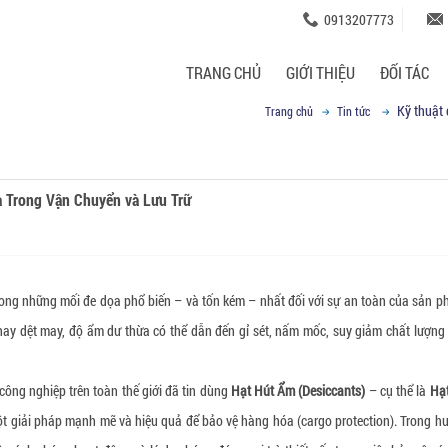
0913207773
TRANG CHỦ
GIỚI THIỆU
ĐỐI TÁC
Kỹ thuật
Trang chủ
Tin tức
 Trong Vận Chuyển và Lưu Trữ
trong những mối đe dọa phổ biến – và tốn kém – nhất đối với sự an toàn của sản 
ay dệt may, độ ẩm dư thừa có thể dẫn đến gỉ sét, nấm mốc, suy giảm chất lượng 
ông nghiệp trên toàn thế giới đã tin dùng
Hạt Hút Ẩm (Desiccants)
– cụ thể là
Hạ
 giải pháp mạnh mẽ và hiệu quả để bảo vệ hàng hóa (cargo protection). Trong h